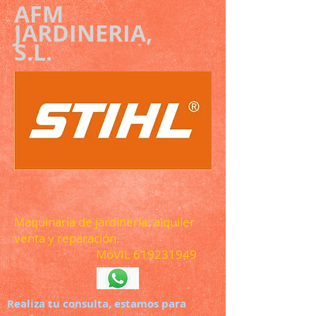
AFM
JARDINERIA,
S.L.
Maquinaria de jardinería: alquiler
venta y reparación.
MóVIL
619231949
Realiza tu consulta, estamos para