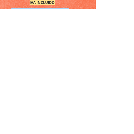
IVA INCLUIDO
HASTA UN 20% DTO EN CASCOS
CATÁLOGO STIHL ir al catálogo
VENTA DE TODO TIPO DE
MAQUINARIA PARA EL JARDIN,
PROFESIONAL Y DE HOGAR.
SOMOS DISTRIBUIDORES DE
MAQUINARÍA STIHL
Una de las marcas lideres del mercado
en el desarrollo y fabricación de
maquinaría de jardinería, ligera y de
calidad para uso profesional entre sus
características destacamos su alto
rendimiento, su fiabilidad, la seguridad
de las máquinas y su facilidad de uso.
motosierras, podadoras
Encontramos:
de altura, desbrozadoras, cortasetos,
sopladores, vareadores, atomizadores,
tronzadoras, ahoyadoras y tijeras
eléctricas de poda.