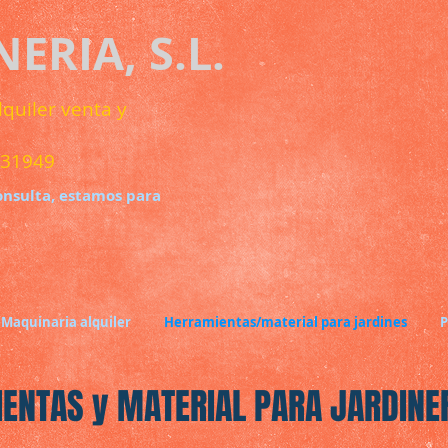
ERIA, S.L.
lquiler venta y
949
onsulta, estamos para
Maquinaria alquiler
Herramientas/material para jardines
P
ENTAS y MATERIAL PARA JARDINER