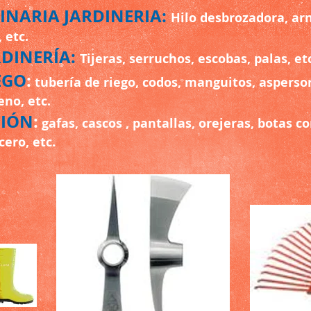
INARIA JARDINERIA:
Hilo desbrozadora, arn
 etc.
DINERÍA:
Tijeras, serruchos, escobas, palas, et
EGO
:
tubería de riego, codos, manguitos, aspersor
eno, etc.
CIÓN
:
gafas, cascos , pantallas, orejeras, botas c
ero, etc.